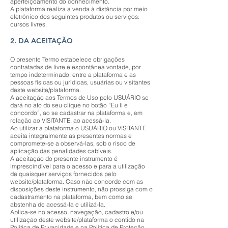
aperfeiçoamento do conhecimento.
A plataforma realiza a venda à distância por meio
eletrônico dos seguintes produtos ou serviços:
cursos livres.
2. DA ACEITAÇÃO
O presente Termo estabelece obrigações
contratadas de livre e espontânea vontade, por
tempo indeterminado, entre a plataforma e as
pessoas físicas ou jurídicas, usuárias ou visitantes
deste website/plataforma.
A aceitação aos Termos de Uso pelo USUÁRIO se
dará no ato do seu clique no botão “Eu li e
concordo”, ao se cadastrar na plataforma e, em
relação ao VISITANTE, ao acessá-la.
Ao utilizar a plataforma o USUÁRIO ou VISITANTE
aceita integralmente as presentes normas e
compromete-se a observá-las, sob o risco de
aplicação das penalidades cabíveis.
A aceitação do presente instrumento é
imprescindível para o acesso e para a utilização
de quaisquer serviços fornecidos pelo
website/plataforma. Caso não concorde com as
disposições deste instrumento, não prossiga com o
cadastramento na plataforma, bem como se
abstenha de acessá-la e utilizá-la.
Aplica-se no acesso, navegação, cadastro e/ou
utilização deste website/plataforma o contido na
Política de Privacidade e na Política de Proteção