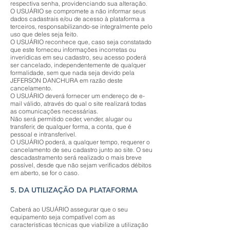
respectiva senha, providenciando sua alteração.
O USUÁRIO se compromete a não informar seus
dados cadastrais e/ou de acesso à plataforma a
terceiros, responsabilizando-se integralmente pelo
uso que deles seja feito.
O USUÁRIO reconhece que, caso seja constatado
que este forneceu informações incorretas ou
inverídicas em seu cadastro, seu acesso poderá
ser cancelado, independentemente de qualquer
formalidade, sem que nada seja devido pela
JEFERSON DANCHURA em razão deste
cancelamento.
O USUÁRIO deverá fornecer um endereço de e-
mail válido, através do qual o site realizará todas
as comunicações necessárias.
Não será permitido ceder, vender, alugar ou
transferir, de qualquer forma, a conta, que é
pessoal e intransferível.
O USUÁRIO poderá, a qualquer tempo, requerer o
cancelamento de seu cadastro junto ao site. O seu
descadastramento será realizado o mais breve
possível, desde que não sejam verificados débitos
em aberto, se for o caso.
5. DA UTILIZAÇÃO DA PLATAFORMA
Caberá ao USUÁRIO assegurar que o seu
equipamento seja compatível com as
características técnicas que viabilize a utilização