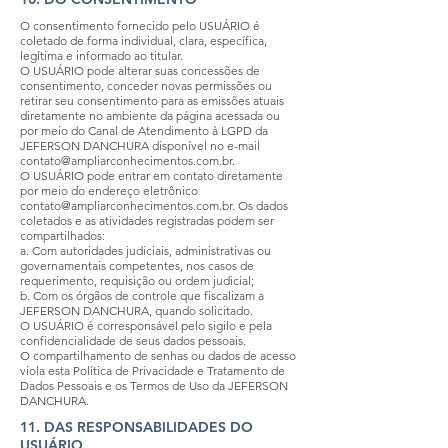
O consentimento fornecido pelo USUÁRIO é
coletado de forma individual, clara, específica,
legítima e informado ao titular.
O USUÁRIO pode alterar suas concessões de
consentimento, conceder novas permissões ou
retirar seu consentimento para as emissões atuais
diretamente no ambiente da página acessada ou
por meio do Canal de Atendimento à LGPD da
JEFERSON DANCHURA disponível no e-mail
contato@ampliarconhecimentos.com.br
.
O USUÁRIO pode entrar em contato diretamente
por meio do endereço eletrônico
contato@ampliarconhecimentos.com.br
. Os dados
coletados e as atividades registradas podem ser
compartilhados:
a. Com autoridades judiciais, administrativas ou
governamentais competentes, nos casos de
requerimento, requisição ou ordem judicial;
b. Com os órgãos de controle que fiscalizam a
JEFERSON DANCHURA, quando solicitado.
O USUÁRIO é corresponsável pelo sigilo e pela
confidencialidade de seus dados pessoais.
O compartilhamento de senhas ou dados de acesso
viola esta Política de Privacidade e Tratamento de
Dados Pessoais e os Termos de Uso da JEFERSON
DANCHURA.
11. DAS RESPONSABILIDADES DO
USUÁRIO