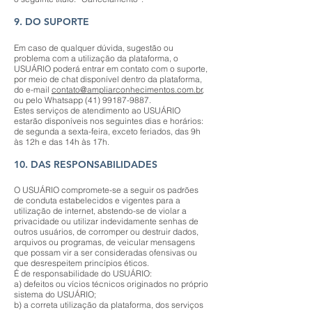
9. DO SUPORTE
Em caso de qualquer dúvida, sugestão ou
problema com a utilização da plataforma, o
USUÁRIO poderá entrar em contato com o suporte,
por meio de chat disponível dentro da plataforma,
do e-mail
contato@ampliarconhecimentos.com.br
,
ou pelo Whatsapp
(41) 99187-9887
.
Estes serviços de atendimento ao USUÁRIO
estarão disponíveis nos seguintes dias e horários:
de segunda a sexta-feira, exceto feriados, das 9h
às 12h e das 14h às 17h.
10. DAS RESPONSABILIDADES
O USUÁRIO compromete-se a seguir os padrões
de conduta estabelecidos e vigentes para a
utilização de internet, abstendo-se de violar a
privacidade ou utilizar indevidamente senhas de
outros usuários, de corromper ou destruir dados,
arquivos ou programas, de veicular mensagens
que possam vir a ser consideradas ofensivas ou
que desrespeitem princípios éticos.
É de responsabilidade do USUÁRIO:
a) defeitos ou vícios técnicos originados no próprio
sistema do USUÁRIO;
b) a correta utilização da plataforma, dos serviços