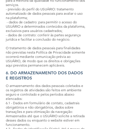
para a melhora da qualidade no funcionamento dos
serviços.
- previsão do perfil do USUÁRIO: tratamento
automatizado de dados pessoais para avaliar o uso
na plataforma;
- dados de cadastro: para permitir o acesso do
USUÁRIO a determinados conteúdos da plataforma,
exclusivos para usuários cadastrados;
- dados de contrato: conferir às partes segurança
jurídica e facilitar a conclusão do negócio.
O tratamento de dados pessoais para finalidades
não previstas nesta Política de Privacidade somente
ocorrerá mediante comunicação prévia ao
USUÁRIO, de modo que os direitos e obrigações
aqui previstos permanecem aplicáveis.
6. DO ARMAZENAMENTO DOS DADOS
E REGISTROS
O armazenamento dos dados pessoais coletados e
os registros de atividades são feitos em ambiente
seguro e controlado e pelos períodos abaixo
elencados:
6.1 - Dados em formulário de contato, cadastrais
obrigatórios e não obrigatórios, dados sobre
transações e para otimização da navegação:
Armazenados até que o USUÁRIO solicite a retirada
desses dados ou enquanto o website estiver em
funcionamento.
6.2 - Dados de Identificação Digital: Até 6 meses do