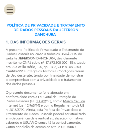
POLÍTICA DE PRIVACIDADE E TRATAMENTO
DE DADOS PESSOAIS DA JEFERSON
DANCHURA
1. DAS INFORMAÇÕES GERAIS
A presente Política de Privacidade e Tratamento de
Dados Pessoais aplica-se a todos os USUÁRIOS do
website JEFERSON DANCHURA, devidamente
inscrito no CNPJ sob o nº
17.673.508-0001-53
situado
em Rua Atílio Bório, 120, ap. 1302, CEP
80.050-250
,
Curitiba/PR e integra os Termos e Condições Gerais
de Uso deste site, tendo por finalidade demonstrar
o compromisso com a privacidade e o tratamento
dos dados pessoais.
O presente documento foi elaborado em
conformidade com a Lei Geral de Proteção de
Dados Pessoais (Lei
13.709
/18), com o
Marco Civil da
Internet
(Lei
12.965
/14) e com o Regulamento da UE
n. 2016/6790. Ainda, esta Política de Privacidade e
Tratamento de Dados Pessoais poderá ser atualizado
em decorrência de eventual atualização normativa,
cabendo o USUÁRIO consultá-la periodicamente.
Como condição de acesso ao site, o USUÁRIO