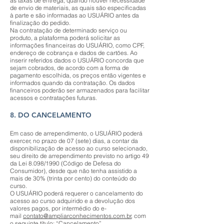
as taxas de entrega, quando houver necessidade
de envio de materiais, as quais são especificadas
à parte e são informadas ao USUÁRIO antes da
finalização do pedido.
Na contratação de determinado serviço ou
produto, a plataforma poderá solicitar as
informações financeiras do USUÁRIO, como CPF,
endereço de cobrança e dados de cartões. Ao
inserir referidos dados o USUÁRIO concorda que
sejam cobrados, de acordo com a forma de
pagamento escolhida, os preços então vigentes e
informados quando da contratação. Os dados
financeiros poderão ser armazenados para facilitar
acessos e contratações futuras.
8. DO CANCELAMENTO
Em caso de arrependimento, o USUÁRIO poderá
exercer, no prazo de 07 (sete) dias, a contar da
disponibilização de acesso ao curso selecionado,
seu direito de arrependimento previsto no artigo 49
da Lei 8.098/1990 (Código de Defesa do
Consumidor), desde que não tenha assistido a
mais de 30% (trinta por cento) do conteúdo do
curso.
O USUÁRIO poderá requerer o cancelamento do
acesso ao curso adquirido e a devolução dos
valores pagos, por intermédio do e-
mail
contato@ampliarconhecimentos.com.br
, com
o seguinte título: “Cancelamento”.