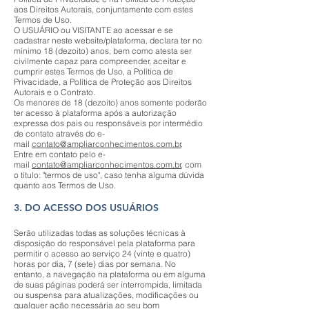
aos Direitos Autorais, conjuntamente com estes
Termos de Uso.
O USUÁRIO ou VISITANTE ao acessar e se
cadastrar neste website/plataforma, declara ter no
mínimo 18 (dezoito) anos, bem como atesta ser
civilmente capaz para compreender, aceitar e
cumprir estes Termos de Uso, a Política de
Privacidade, a Política de Proteção aos Direitos
Autorais e o Contrato.
Os menores de 18 (dezoito) anos somente poderão
ter acesso à plataforma após a autorização
expressa dos pais ou responsáveis por intermédio
de contato através do e-
mail
contato@ampliarconhecimentos.com.br
.
Entre em contato pelo e-
mail
contato@ampliarconhecimentos.com.br
, com
o título: "termos de uso", caso tenha alguma dúvida
quanto aos Termos de Uso.
3. DO ACESSO DOS USUÁRIOS
Serão utilizadas todas as soluções técnicas à
disposição do responsável pela plataforma para
permitir o acesso ao serviço 24 (vinte e quatro)
horas por dia, 7 (sete) dias por semana. No
entanto, a navegação na plataforma ou em alguma
de suas páginas poderá ser interrompida, limitada
ou suspensa para atualizações, modificações ou
qualquer ação necessária ao seu bom