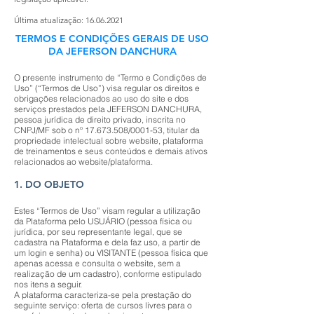
Última atualização:
16.06.2021
TERMOS E CONDIÇÕES GERAIS DE USO
DA JEFERSON DANCHURA
O presente instrumento de “Termo e Condições de
Uso” (“Termos de Uso”) visa regular os direitos e
obrigações relacionados ao uso do site e dos
serviços prestados pela JEFERSON DANCHURA,
pessoa jurídica de direito privado, inscrita no
CNPJ/MF sob o nº
17.673.508
/0001-53, titular da
propriedade intelectual sobre website, plataforma
de treinamentos e seus conteúdos e demais ativos
relacionados ao website/plataforma.
1. DO OBJETO
Estes “Termos de Uso” visam regular a utilização
da Plataforma pelo USUÁRIO (pessoa física ou
jurídica, por seu representante legal, que se
cadastra na Plataforma e dela faz uso, a partir de
um login e senha) ou VISITANTE (pessoa física que
apenas acessa e consulta o website, sem a
realização de um cadastro), conforme estipulado
nos itens a seguir.
A plataforma caracteriza-se pela prestação do
seguinte serviço: oferta de cursos livres para o