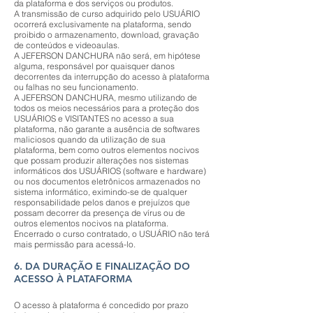
da plataforma e dos serviços ou produtos.
A transmissão de curso adquirido pelo USUÁRIO
ocorrerá exclusivamente na plataforma, sendo
proibido o armazenamento, download, gravação
de conteúdos e videoaulas.
A JEFERSON DANCHURA não será, em hipótese
alguma, responsável por quaisquer danos
decorrentes da interrupção do acesso à plataforma
ou falhas no seu funcionamento.
A JEFERSON DANCHURA, mesmo utilizando de
todos os meios necessários para a proteção dos
USUÁRIOS e VISITANTES no acesso a sua
plataforma, não garante a ausência de softwares
maliciosos quando da utilização de sua
plataforma, bem como outros elementos nocivos
que possam produzir alterações nos sistemas
informáticos dos USUÁRIOS (software e hardware)
ou nos documentos eletrônicos armazenados no
sistema informático, eximindo-se de qualquer
responsabilidade pelos danos e prejuízos que
possam decorrer da presença de vírus ou de
outros elementos nocivos na plataforma.
Encerrado o curso contratado, o USUÁRIO não terá
mais permissão para acessá-lo.
6. DA DURAÇÃO E FINALIZAÇÃO DO
ACESSO À PLATAFORMA
O acesso à plataforma é concedido por prazo