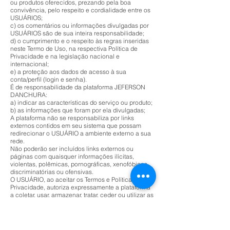
ou produtos oferecidos, prezando pela boa
convivência, pelo respeito e cordialidade entre os
USUÁRIOS;
c) os comentários ou informações divulgadas por
USUÁRIOS são de sua inteira responsabilidade;
d) o cumprimento e o respeito às regras inseridas
neste Termo de Uso, na respectiva Política de
Privacidade e na legislação nacional e
internacional;
e) a proteção aos dados de acesso à sua
conta/perfil (login e senha).
É de responsabilidade da plataforma JEFERSON
DANCHURA:
a) indicar as características do serviço ou produto;
b) as informações que foram por ela divulgadas;
A plataforma não se responsabiliza por links
externos contidos em seu sistema que possam
redirecionar o USUÁRIO a ambiente externo a sua
rede.
Não poderão ser incluídos links externos ou
páginas com quaisquer informações ilícitas,
violentas, polêmicas, pornográficas, xenofóbicas,
discriminatórias ou ofensivas.
O USUÁRIO, ao aceitar os Termos e Política de
Privacidade, autoriza expressamente a plataforma
a coletar, usar, armazenar, tratar, ceder ou utilizar as
informações derivadas do uso dos serviços, do site
e quaisquer plataformas, incluindo todas as
informações preenchidas pelo USUÁRIO no
momento em que efetivar ou atualizar seu